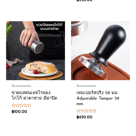
฿
350.00
5
0
out
of
5
Accessories
Accessories
ขวดแสตนเลสโรยผง
เทมเปอร์สปริง 58 มม.
โกโก้ ฝาตาข่าย มีฝาปิด
Adjustable Tamper 58
mm.
Rated
฿
100.00
0
Rated
฿
450.00
out
0
of
out
5
of
5