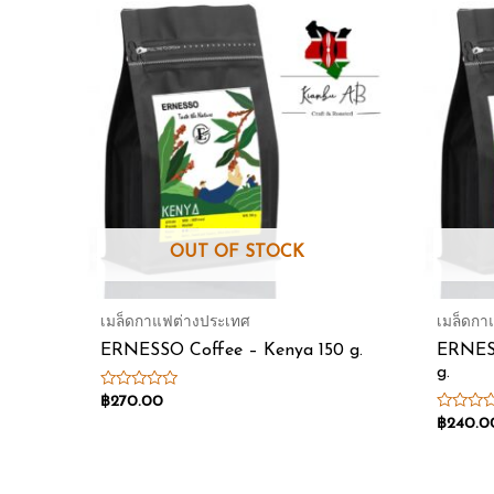
OUT OF STOCK
เมล็ดกาแฟต่างประเทศ
เมล็ดกา
ERNESSO Coffee – Kenya 150 g.
ERNESS
g.
Rated
฿
270.00
0
Rated
฿
240.0
out
0
of
out
5
of
5