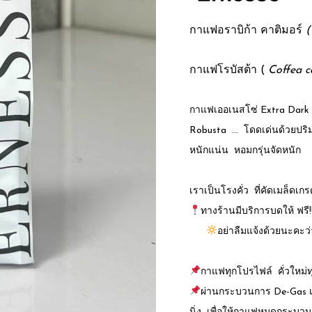
กาแฟอราบิก้า คาติมอร์
(
กาแฟโรบัสต้า (
Coffea c
กาแฟเออเนสโซ่ Extra Dark ผ
Robusta … โดดเด่นด้วยปริมา
หนักแน่น หอมกรุ่นจัดหนัก
เราเป็นโรงคั่ว ที่คัดเมล็ดเกร
ทางร้านมีบริการบดให้ ฟร
อย่าลืมแจ้งด้วยนะค
กาแฟทุกโปรไฟล์ คั่วใหม่ท
ผ่านกระบวนการ De-Gas เพื่