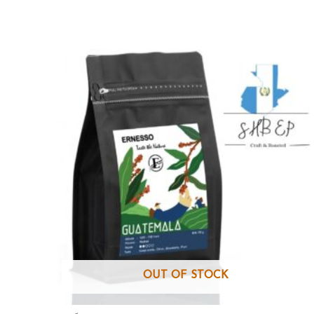
of
5
OUT OF STOCK