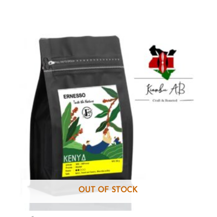
of
5
OUT OF STOCK