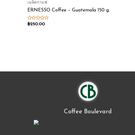
เมล็ดกาแฟ
ERNESSO Coffee – Guatemala 150 g.
Rated
฿
250.00
0
out
of
5
Coffee Boulevard